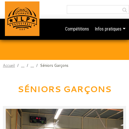
Panneau de gestion des cookies
Compétitions
Infos pratiques
Accueil
Séniors Garçons
SÉNIORS GARÇONS